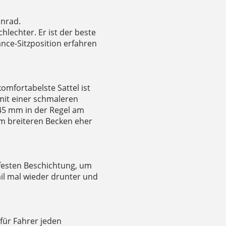
nnrad.
hlechter. Er ist der beste
ance-Sitzposition erfahren
omfortabelste Sattel ist
mit einer schmaleren
145 mm in der Regel am
m breiteren Becken eher
bfesten Beschichtung, um
ail mal wieder drunter und
 für Fahrer jeden