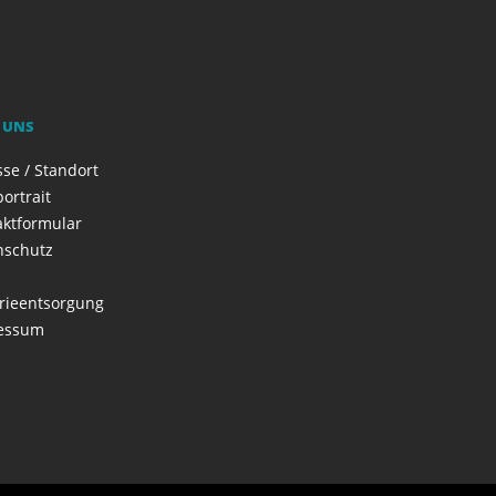
 UNS
se / Standort
ortrait
aktformular
nschutz
rieentsorgung
essum