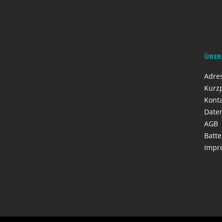
ÜBER
Adres
Kurzp
Kont
Date
AGB
Batte
Impr