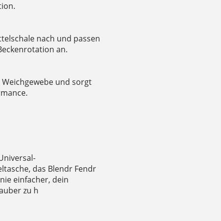
tion.
attelschale nach und passen
eckenrotation an.
s Weichgewebe und sorgt
rmance.
Universal-
ltasche, das Blendr Fendr
nie einfacher, dein
sauber zu h