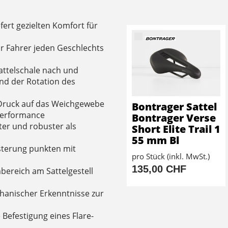
iefert gezielten Komfort für
für Fahrer jeden Geschlechts
Sattelschale nach und
nd der Rotation des
Druck auf das Weichgewebe
Bontrager Sattel
Performance
Bontrager Verse
hter und robuster als
Short Elite Trail 1
55 mm Bl
lsterung punkten mit
pro Stück (inkl. MwSt.)
135,00 CHF
bereich am Sattelgestell
chanischer Erkenntnisse zur
Befestigung eines Flare-