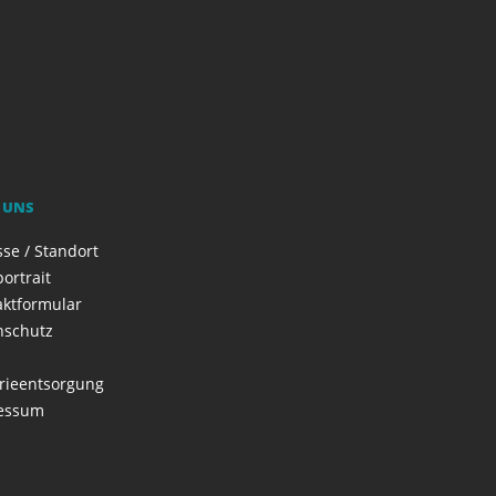
 UNS
se / Standort
ortrait
aktformular
nschutz
rieentsorgung
essum