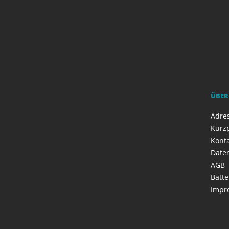
ÜBER
Adres
Kurzp
Kont
Date
AGB
Batte
Impr