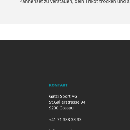
Pannenset zu verstauen, dein Trikot trocken und 
KONTAKT
Gätzi Sport AG
St.Gallerstrasse 94
9200 Gossau
+41 71 388 33 33
----