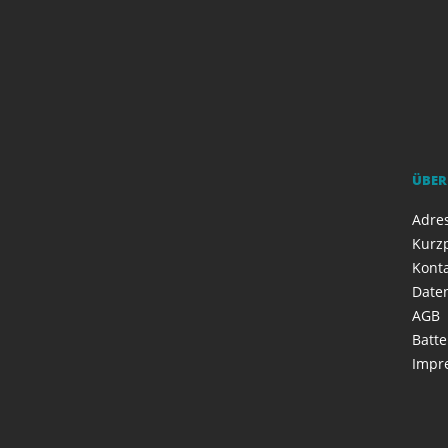
ÜBER
Adres
Kurzp
Kont
Date
AGB
Batte
Impr