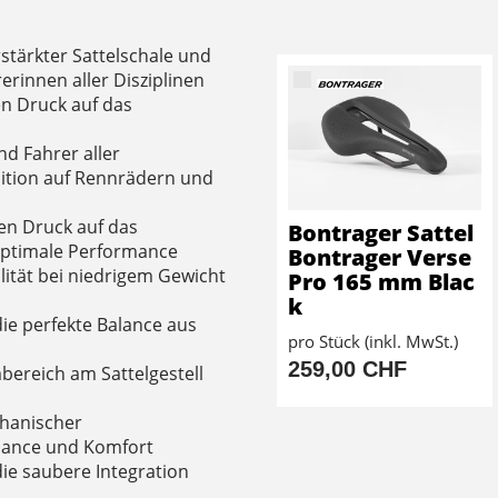
stärkter Sattelschale und
rinnen aller Disziplinen
en Druck auf das
nd Fahrer aller
osition auf Rennrädern und
en Druck auf das
Bontrager Sattel
optimale Performance
Bontrager Verse
ilität bei niedrigem Gewicht
Pro 165 mm Blac
k
 die perfekte Balance aus
pro Stück (inkl. MwSt.)
259,00 CHF
bereich am Sattelgestell
chanischer
mance und Komfort
die saubere Integration