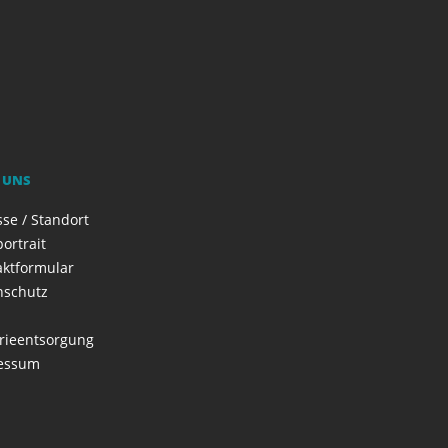
 UNS
se / Standort
ortrait
aktformular
nschutz
rieentsorgung
essum