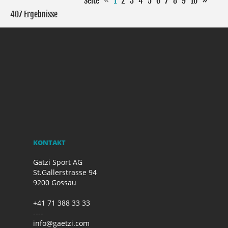
Seite
«
1
2
3
4
5
6
7
8
9
10
»
407 Ergebnisse
KONTAKT
Gätzi Sport AG
St.Gallerstrasse 94
9200 Gossau
+41 71 388 33 33
----
info@gaetzi.com