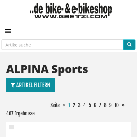
Toggle navigation
ALPINA Sports
ARTIKEL FILTERN
Seite
«
1
2
3
4
5
6
7
8
9
10
»
407 Ergebnisse