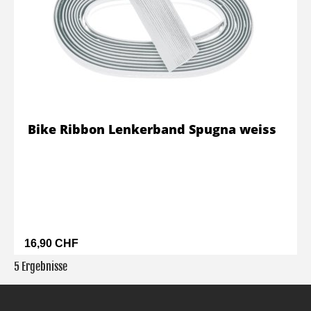
Bike Ribbon Lenkerband Spugna weiss
16,90 CHF
5 Ergebnisse